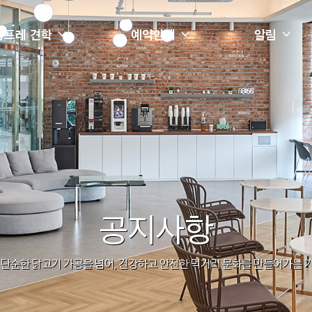
참프레 견학
예약안내
알림
견학관 소개
관람안내
공지사항
견학관 갤러리
예약하기
FAQ
예약확인/취소
공지사항
단순한 닭고기 가공을 넘어, 건강하고 안전한 먹거리 문화를 만들어가는