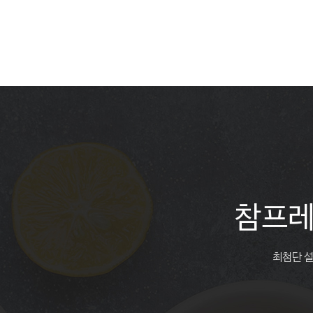
참프레
최첨단 설