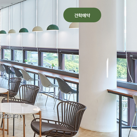
Main Menu
견학예약
참프레 견학
Back
Back
예약안내
Back
공지사항
견학관 소개
관람안내
알림
FAQ
견학관 갤러리
예약하기
예약확인/취소
 기업입니다