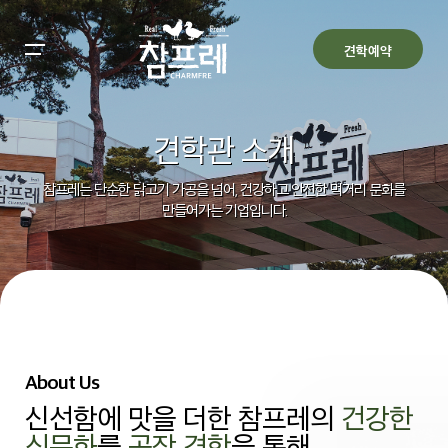
All filters
Main Menu
견학예약
참프레 견학
견학관 소개
Back
Back
예약안내
Back
참프레는 단순한 닭고기 가공을 넘어, 건강하고 안전한 먹거리 문화를
만들어가는 기업입니다.
공지사항
견학관 소개
관람안내
알림
FAQ
견학관 갤러리
예약하기
예약확인/취소
About Us
신선함에 맛을 더한 참프레의
건강한
식문화
를
공장 견학
을 통해