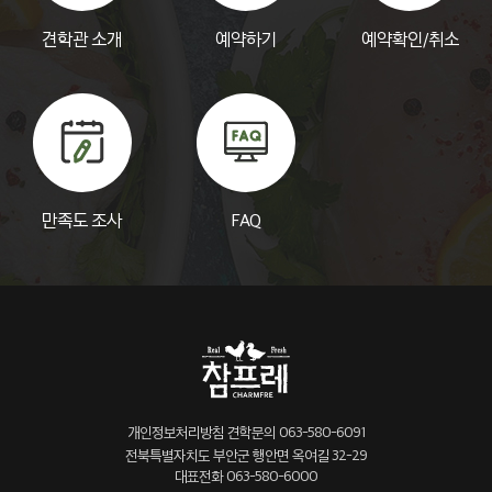
견학관 소개
예약하기
예약확인/취소
만족도 조사
FAQ
개인정보처리방침
견학문의 063-580-6091
견학 문의전화
전북특별자치도 부안군 행안면 옥여길 32-29
063-580-6091
대표전화 063-580-6000