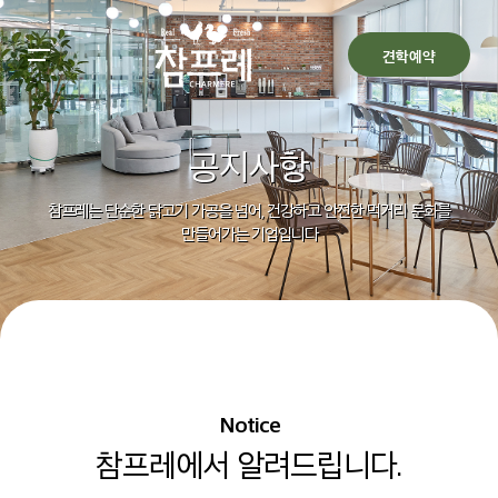
All filters
Main Menu
견학예약
참프레 견학
공지사항
Back
Back
예약안내
Back
참프레는 단순한 닭고기 가공을 넘어, 건강하고 안전한 먹거리 문화를
만들어가는 기업입니다
공지사항
견학관 소개
관람안내
알림
FAQ
견학관 갤러리
예약하기
예약확인/취소
Notice
참프레에서 알려드립니다.