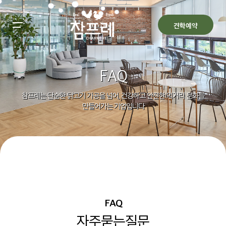
All filters
Main Menu
견학예약
참프레 견학
FAQ
Back
Back
예약안내
Back
참프레는 단순한 닭고기 가공을 넘어, 건강하고 안전한 먹거리 문화를
만들어가는 기업입니다
공지사항
견학관 소개
관람안내
알림
FAQ
견학관 갤러리
예약하기
예약확인/취소
FAQ
자주묻는질문